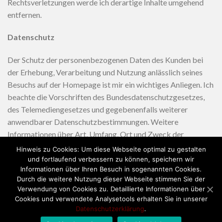
Rechtsverletzungen werde ich derartige Inhalte umgehend
entfernen.
Datenschutz
Der Schutz der personenbezogenen Daten des Kunden bei
der Erhebung, Verarbeitung und Nutzung anlässlich seines
Besuchs auf der Homepage ist mir ein wichtiges Anliegen. Ich
beachte die Vorschriften des Bundesdatenschutzgesetzes,
des Telemediengesetzes und gegebenenfalls weiterer
anwendbarer Datenschutzbestimmungen. Weitere
Informationen über Art, Umfang, Ort und Zweck der
Erhebung, Verarbeitung und Nutzung der erhobenen Daten
Hinweis zu Cookies: Um diese Webseite optimal zu gestalten
finden sich in der Datenschutzerklärung, die über den Link
und fortlaufend verbessern zu können, speichern wir
Informationen über Ihren Besuch in sogenannten Cookies.
Datenschutz jederzeit zu erreichen ist.
Durch die weitere Nutzung dieser Webseite stimmen Sie der
Verwendung von Cookies zu. Detaillierte Informationen über
Cookies und verwendete Analysetools erhalten Sie in unserer
Datenschutzerklärung
.